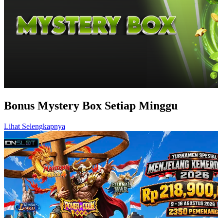
Bonus Mystery Box Setiap Minggu
Lihat Selengkapnya