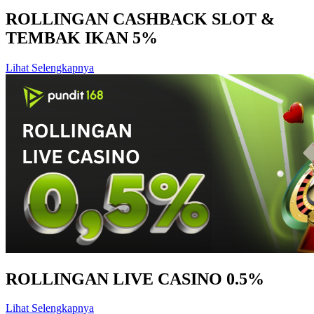
ROLLINGAN CASHBACK SLOT &
TEMBAK IKAN 5%
Lihat Selengkapnya
ROLLINGAN LIVE CASINO 0.5%
Lihat Selengkapnya