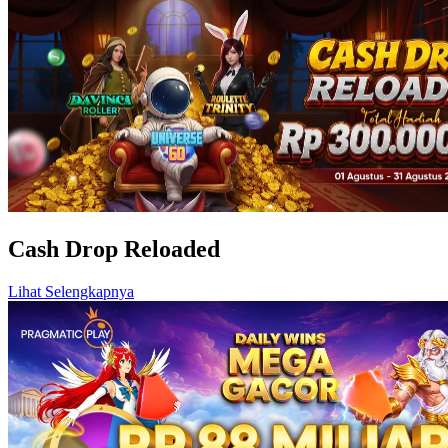
Cash Drop Reloaded
Lihat Selengkapnya