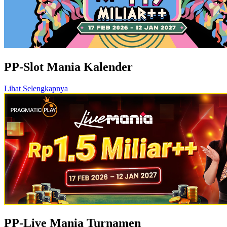
PP-Slot Mania Kalender
Lihat Selengkapnya
PP-Live Mania Turnamen