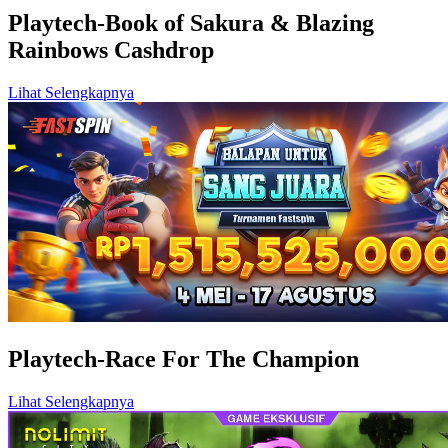
Playtech-Book of Sakura & Blazing
Rainbows Cashdrop
Lihat Selengkapnya
Playtech-Race For The Champion
Lihat Selengkapnya