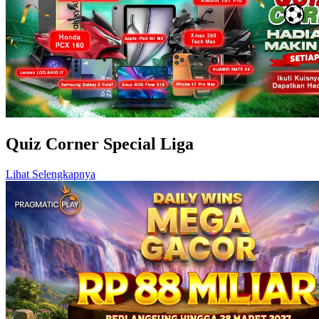
Quiz Corner Special Liga
Lihat Selengkapnya