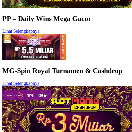
PP – Daily Wins Mega Gacor
Lihat Selengkapnya
MG-Spin Royal Turnamen & Cashdrop
Lihat Selengkapnya