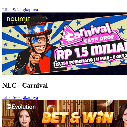
Lihat Selengkapnya
NLC - Carnival
Lihat Selengkapnya