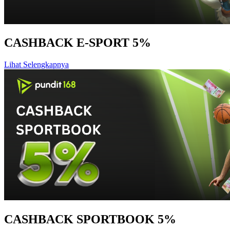
CASHBACK E-SPORT 5%
Lihat Selengkapnya
CASHBACK SPORTBOOK 5%