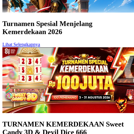
Turnamen Spesial Menjelang
Kemerdekaan 2026
Lihat Selengkapnya
TURNAMEN KEMERDEKAAN Sweet
Candy 3D & Devil Dice 666